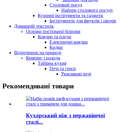
Столовий посуд
Набори столового посуду
Кухонні інструменти та гаджети
Інструменти для фруктів і овочів
Домашній текстиль
Основи постільної білизни
Ковдри та пледи
Електричні ковдри
Кидки
Відпочинок на природі
Кемпінг і походи
Табірна кухня
Печі та грилі
Рюкзакові печі
Рекомендовані товари
Кухарський ніж з нержавіючої
сталі...