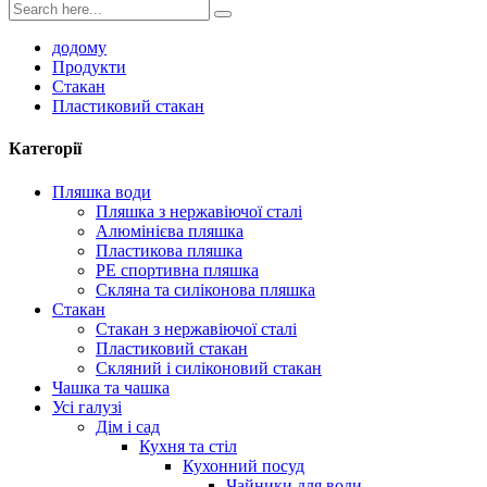
додому
Продукти
Стакан
Пластиковий стакан
Категорії
Пляшка води
Пляшка з нержавіючої сталі
Алюмінієва пляшка
Пластикова пляшка
PE спортивна пляшка
Скляна та силіконова пляшка
Стакан
Стакан з нержавіючої сталі
Пластиковий стакан
Скляний і силіконовий стакан
Чашка та чашка
Усі галузі
Дім і сад
Кухня та стіл
Кухонний посуд
Чайники для води