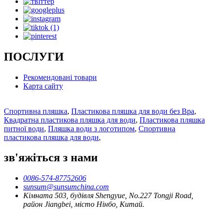
ПОСЛУГИ
Рекомендовані товари
Карта сайту
Спортивна пляшка
,
Пластикова пляшка для води без Bpa
,
Квадратна пластикова пляшка для води
,
Пластикова пляшка
питної води
,
Пляшка води з логотипом
,
Спортивна
пластикова пляшка для води
,
зв'яжіться з нами
0086-574-87752606
sunsum@sunsumchina.com
Кімната 503, будівля Shengyue, No.227 Tongji Road,
район Jiangbei, місто Нінбо, Китай.