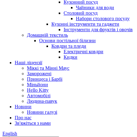
Кухонний посуд
Чайники для води
Столовий посуд
Набори столового посуду
Кухонні інструменти та гаджети
Інструменти для фруктів і овочів
Домашній текстиль
Основи постільної білизни
Ковдри та пледи
Електричні ковдри
Кидки
Наші ліцензії
Міккі та Мінні Маус
Заморожені
Принцеса і Барбі
Міньйони
Hello Kitty
Автомобілі
Людина-павук
Новини
Новини галузі
Про нас
Зв'яжіться з нами
English