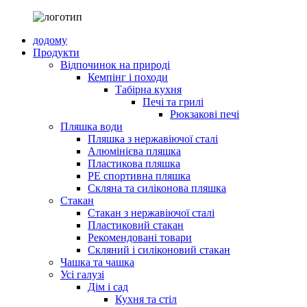
додому
Продукти
Відпочинок на природі
Кемпінг і походи
Табірна кухня
Печі та грилі
Рюкзакові печі
Пляшка води
Пляшка з нержавіючої сталі
Алюмінієва пляшка
Пластикова пляшка
PE спортивна пляшка
Скляна та силіконова пляшка
Стакан
Стакан з нержавіючої сталі
Пластиковий стакан
Рекомендовані товари
Скляний і силіконовий стакан
Чашка та чашка
Усі галузі
Дім і сад
Кухня та стіл