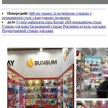
Попередній:
600 мл термос із подвійною стінкою з
нержавіючої сталі з вакуумною ізоляцією
далі:
Супер найнижча ціна Китай 18/8 нержавіюча сталь
Стакан для кави Ізольований стакан Рекламна кухоль для кави
Подарунковий стакан для кави